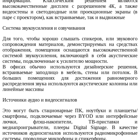
информации. Классическим решением являются
высококачественные дисплеи с разрешением 4К, а также
видеостены и светодиодные или проекционные экраны (в
паре с проектором), как встраиваемые, так и выдвижные
Система звукоусиления и озвучивания
Для того, чтобы хорошо слышать спикеров, или звукового
сопровождения материалов, демонстрируемых на средствах
отображения, помещения оснащаются высококачественной
системой звукоусиления, включающей в себя акустические
системы, подключенные к усилителю мощности.
В офисах обычно используются дизайнерские решения,
встраиваемые заподлицо в мебель, стены или потолок. В
больших помещениях для достижения равномерного
распределения звука используются акустические колонны или
линейные массивы
Источники аудио и видеосигналов
Это могут быть стационарные ПК, ноутбуки и планшеты/
смартфоны, подключаемые через BYOD или интерфейсные
лючки, флэш-накопители, ТВ-приставки и
медиапроигрыватели, плееры Digital Signage. В качестве
источников аудиосигналов используются радиомикрофонные
системы, проводные микрофоны и спикерфоны.