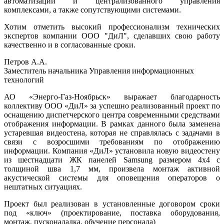
автоматизации и централизованного управления
комплексами, а также сопутствующими системами.
Хотим отметить высокий профессионализм технических
экспертов компании ООО "ДиЛ", сделавших свою работу
качественно и в согласованные сроки.
Петров А.А.
Заместитель начальника Управления информационных
технологий
АО «Энерго-Газ-Ноябрьск» выражает благодарность
коллективу ООО «ДиЛ» за успешно реализованный проект по
оснащению диспетчерского центра современными средствами
отображения информации. В рамках данного была заменена
устаревшая видеостена, которая не справлялась с задачами в
связи с возросшими требованиям по отображению
информации. Компания «ДиЛ» установила новую видеостену
из шестнадцати ЖК панелей Samsung размером 4х4 с
толщиной шва 1,7 мм, произвела монтаж активной
акустической системы для оповещения операторов о
нештатных ситуациях.
Проект был реализован в установленные договором сроки
под «ключ» (проектирование, поставка оборудования,
монтаж, пусконаладка, обучение персонала)